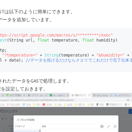
STは以下のように簡単にできます。
データを追加しています。
tps://script.google.com/macros/s/*********/exec"
est
(String url, 
float
 temperature, 
float
 humidity)

tp;

 
"?temperature="
 + 
String
(temperature) + 
"&humidity="
 + 
l + data); 
//データを投げるだけならクエリでこれだけで完了出来
されたデータをGASで処理します。
権を設定しておきます。