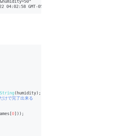
&humidity=50"

2022 04:02:58 GMT-0500 (アメリカ東部標準時)
String
(humidity);

れだけで完了出来る
ames[
0
]));
