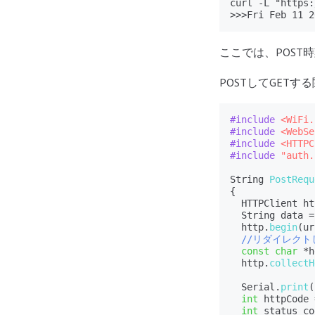
curl -L "https:
>>>Fri Feb 11
ここでは、POST
POSTしてGET
#include 
<WiFi.
#include 
<WebSe
#include 
<HTTPC
#include 
"auth.
String 
PostRequ
{

  HTTPClient ht
  String data =
  http.
begin
(ur
//リダイレク
const
char
 *h
  http.
collectH
  Serial.
print
(
int
 httpCode 
int
 status_co