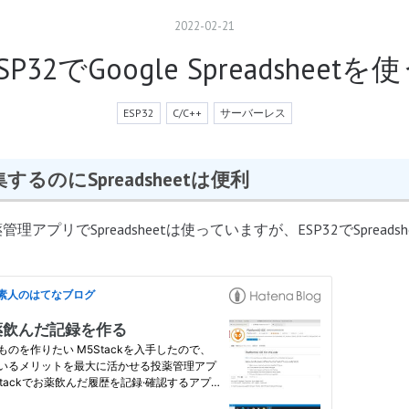
2022
-
02
-
21
SP32でGoogle Spreadsheetを
ESP32
C/C++
サーバーレス
るのにSpreadsheetは便利
薬管理アプリでSpreadsheetは使っていますが、ESP32でSpread