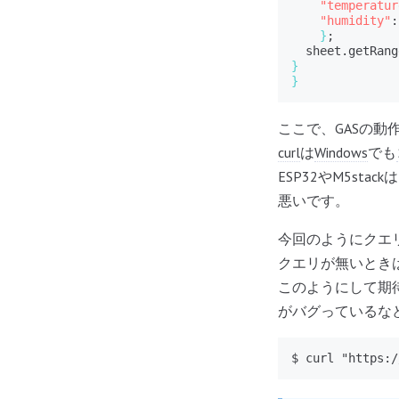
"temperatur
"humidity"
:
}
;

  sheet.getRang
}
}
ここで、GASの動
curl
は
Windows
でも
ESP32やM5st
悪いです。
今回のようにクエ
クエリが無いとき
このようにして期待
がバグっているな
$ curl "https:/