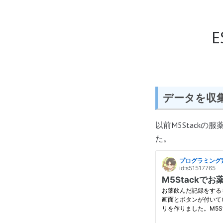
E
データを収集す
以前M5Stackの服
た。