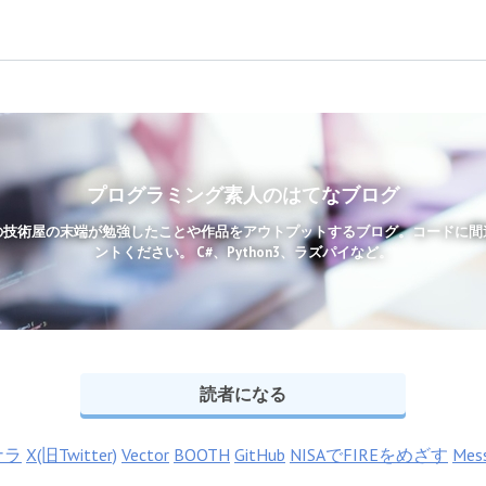
プログラミング素人のはてなブログ
の技術屋の末端が勉強したことや作品をアウトプットするブログ。コードに間
ントください。 C#、Python3、ラズパイなど。
読者になる
ナラ
X(旧Twitter)
Vector
BOOTH
GitHub
NISAでFIREをめざす
Mes