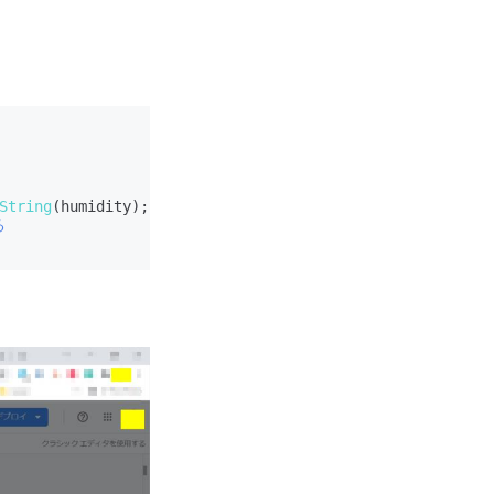
String
(humidity);

る