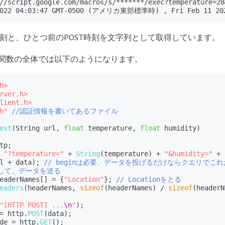
//script.google.com/macros/s/*******/exec?temperature=28
 2022 04:03:47 GMT-0500 (アメリカ東部標準時) , Fri Feb 11 
時刻と、ひとつ前のPOST時刻を文字列として取得しています。
する関数の全体では以下のようになります。
h>
rver.h>
lient.h>
h"
//認証情報を書いてあるファイル
est
(String url, 
float
 temperature, 
float
 humidity)

tp;

 
"?temperature="
 + 
String
(temperature) + 
"&humidity="
 + 
l + data); 
// beginは必要、データを投げるだけならクエリでこ
トして、データを送る
eaderNames[] = {
"Location"
}; 
// Locationをとる
eaders
(headerNames, 
sizeof
(headerNames) / 
sizeof
(headerN
"[HTTP POST] ...
\n
"
);

= http.
POST
(data);

de = http.
GET
();
