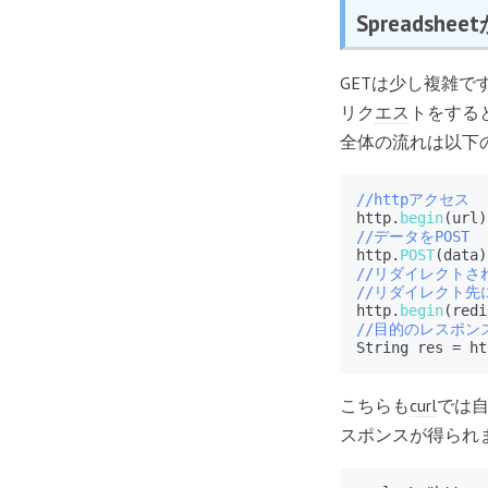
Spreadshe
GETは少し複雑で
リク
エス
トをする
全体の流れは以下
//httpアクセス
http.
begin
//データをPOST
http.
POST
//リダイレクトさ
//リダイレクト先
http.
begin
//目的のレスポン
String res = ht
こちらも
curl
では
スポンスが得られ