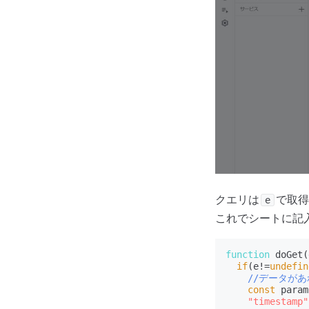
クエリは
で取得
e
これでシートに記
function
 doGet(
if
(e!=
undefin
//データがあ
const
 param
"timestamp"