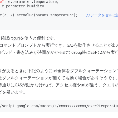
e"
: e.parameter.temperature,

 e.parameter.humidity

e(2, 2).setValue(params.temperature);    
//データをセルに
作確認は
curl
を使うと便利です。
コマンドプロンプト
から実行でき、GASを動作させることが出
ackはビルド・書き込みが時間がかかるのでdebug時にESP32か
リがあるときは下記のようにurl全体をダブルクォーテーション
はダブルクォーテーションが無くても動く場合がありそうです
通りにGASが動かなければ、アクセス権やurlが違う、クエリの
どを疑います。
/script.google.com/macros/s/xxxxxxxxxxxxx/exec?temperatu