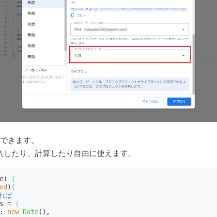
できます。
入したり、計算したり自由に使えます。
e) 
{
ed
)
{
れば
s = 
{
: 
new
Date
(),
