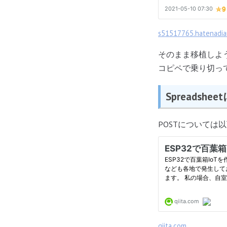
s51517765.hatenadiar
そのまま移植しよ
コピペで乗り切っ
Spreadshe
POSTについては
qiita.com