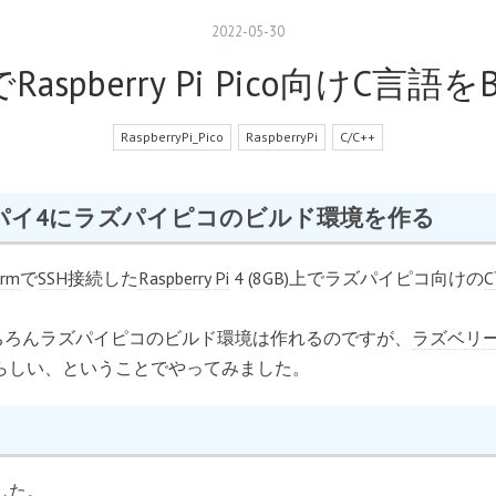
2022
-
05
-
30
PiでRaspberry Pi Pico向けC言
RaspberryPi_Pico
RaspberryPi
C/C++
パイ4にラズパイピコのビルド環境を作る
erm
で
SSH
接続した
Raspberry Pi
4 (8GB)上でラズパイピコ向けの
ちろんラズパイピコのビルド環境は作れるのですが、
ラズベリ
らしい、ということでやってみました。
した。