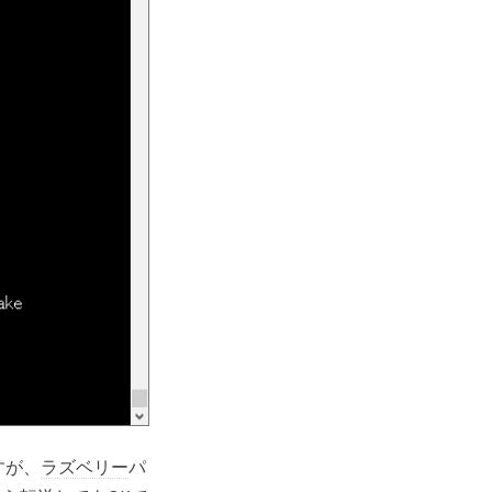
すが、
ラズベリー
パ