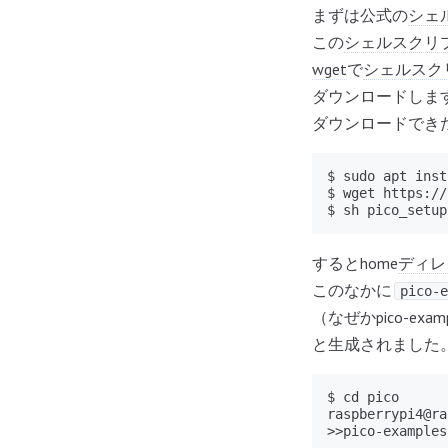
まずは公式の
シェ
この
シェルスクリ
wget
で
シェルスク
ダウンロードしま
ダウンロードでき
$ sudo apt inst
$ wget https://
$ sh pico_setup
するとhome
ディレ
このなかに
pico-e
（なぜかpico-e
と生成されました
$ cd pico

raspberrypi4@ra
>>pico-examples