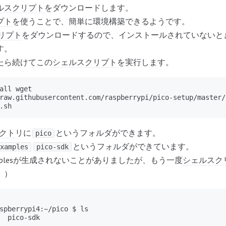
ルスクリプト
をダウンロードします。
プト
を使うことで、簡単に環境構築できるようです。
リプト
をダウンロードするので、インストールされていないと
す。
たら続けてこの
シェルスクリプト
を実行します。
all wget

raw.githubusercontent.com/raspberrypi/pico-setup/master/
.sh
クト
リに
というフォルダができます。
pico
というフォルダができています。
xamples
pico-sdk
xamplesが生成されないことがありましたが、もう一度
シェルスク
。）
spberrypi4:~/pico $ ls

  pico-sdk