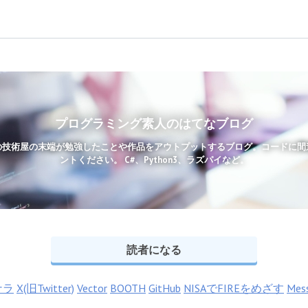
プログラミング素人のはてなブログ
の技術屋の末端が勉強したことや作品をアウトプットするブログ。コードに間
ントください。 C#、Python3、ラズパイなど。
読者になる
ナラ
X(旧Twitter)
Vector
BOOTH
GitHub
NISAでFIREをめざす
Mes