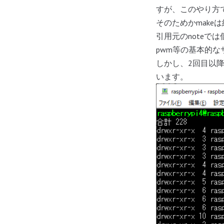
すが、このやり方で
そのためかmake
引用元のnoteでは
pwm等の基本的
しかし、2回目以
います。