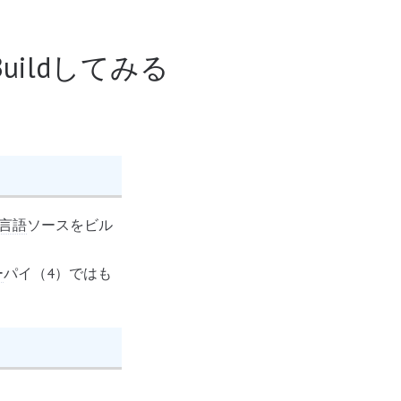
語をBuildしてみる
C言語
ソースをビル
ー
パイ（4）ではも