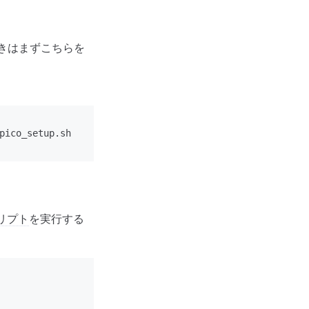
きはまずこちらを
pico_setup.sh

リプト
を実行する