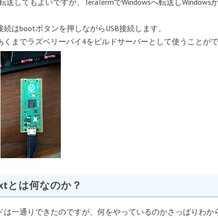
て転送してもよいですが、
TeraTerm
で
Windows
へ転送し
Windows
続はbootボタンを押しながらUSB接続します。
あくまで
ラズベリー
パイ4をビルドサーバーとして使うことが
ts.txtとは何なのか？
ドは一通りできたのですが、何をやっているのかさっぱりわか