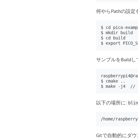
何やらPathの設
$ cd pico-examp
$ mkdir build

$ cd build

$ export PICO_S
サンプルをBuil
raspberrypi4@ra
$ cmake ..

$ make -j4 
以下の場所に
blin
/home/raspberry
Gitで自動的にダ