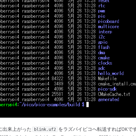
に出来上がった
をラズパイピコへ転送すればOKで
blink.uf2