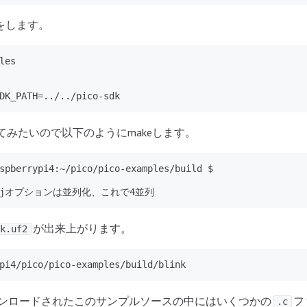
定をします。
les

DK_PATH=../../pico-sdk
dしてみたいので以下のようにmakeします。
spberrypi4:~/pico/pico-examples/build $

 // jオプションは並列化、これで4並列
が出来上がります。
k.uf2
pi4/pico/pico-examples/build/blink
ウンロードされたこの
サンプルソース
の中にはいくつかの
フ
.c