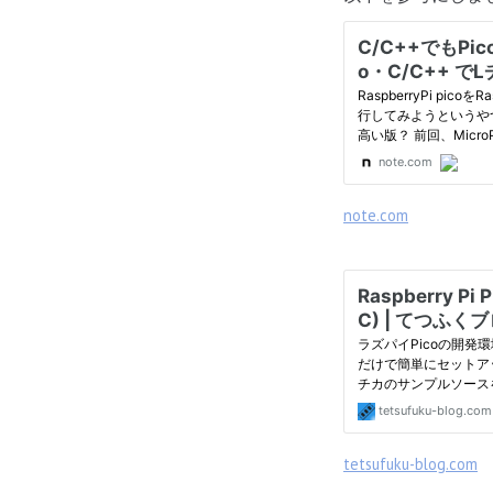
note.com
tetsufuku-blog.com